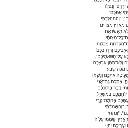
"דֹּ֑פוּ וְנָפְל֧וּ
יתִ֖י אִתְּכֶֽם׃
"ם׃", "וְהִתְהַלַּכְתִּי֙
ֶם֙ מֵאֶ֣רֶץ מִצְרַ֔יִם
", "תַעֲשׂ֔וּ אֵ֥ת
ֶת־כׇּל־מִצְוֺתַ֔י
־הַקַּדַּ֔חַת מְכַלּ֥וֹת
 אֹיְבֵיכֶ֑ם וְרָד֤וּ בָכֶם֙
 שֶׁ֖בַע עַל־חַטֹּאתֵיכֶֽם׃
"֑ם וְלֹֽא־תִתֵּ֤ן אַרְצְכֶם֙
ֶם֙ מַכָּ֔ה שֶׁ֖בַע
עִ֖יטָה אֶתְכֶ֑ם וְנָשַׁ֖מּוּ
ֵיתִ֤י אֶתְכֶם֙ גַּם־אָ֔נִי
ִי דֶ֙בֶר֙ בְּת֣וֹכְכֶ֔ם
ּ לַחְמְכֶ֖ם בַּמִּשְׁקָ֑ל
", "ָכֶ֖ם בַּחֲמַת־קֶ֑רִי
, "וְהִשְׁמַדְתִּ֞י
ם׃", "וְנָתַתִּ֤י
ָ֑רֶץ וְשָֽׁמְמ֤וּ עָלֶ֙יהָ֙
ְעָרֵיכֶ֖ם יִהְי֥וּ