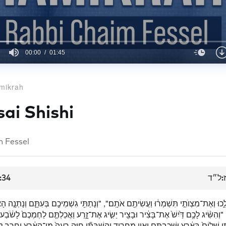
00:00
01:45
mikrah
ai Shishi
 Fessel
:34
ז:ל״ד
 וְאֶת־מִצְוֺתַ֣י תִּשְׁמְר֔וּ וַעֲשִׂיתֶ֖ם אֹתָֽם׃", "וְנָתַתִּ֥י גִשְׁמֵיכֶ֖ם בְּעִתָּ֑ם וְנָתְנָ֤ה הָאָ֙רֶץ
ֹ׃", "וְהִשִּׂ֨יג לָכֶ֥ם דַּ֙יִשׁ֙ אֶת־בָּצִ֔יר וּבָצִ֖יר יַשִּׂ֣יג אֶת־זָ֑רַע וַאֲכַלְתֶּ֤ם לַחְמְכֶם֙ לָשֹׂ֔בַע
תִּ֤י שָׁלוֹם֙ בָּאָ֔רֶץ וּשְׁכַבְתֶּ֖ם וְאֵ֣ין מַחֲרִ֑יד וְהִשְׁבַּתִּ֞י חַיָּ֤ה רָעָה֙ מִן־הָאָ֔רֶץ וְחֶ֖