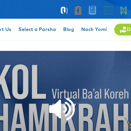
ut Us
Select a Parsha
Blog
Nach Yomi
D