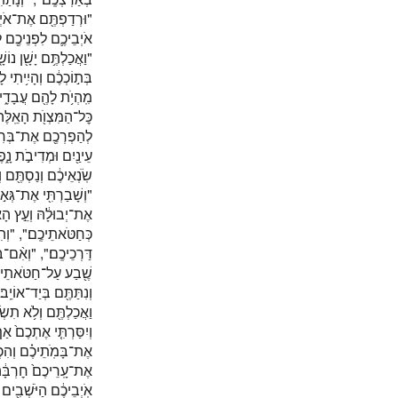
וּרְדַפְתֶּ֖ם אֶת־אֹיְבֵיכ
אֹיְבֵיכֶ֛ם לִפְנֵיכֶ֖ם",
וַאֲכַלְתֶּ֥ם יָשָׁ֖ן נוֹשָׁ
בְּת֣וֹכְכֶ֔ם וְהָיִ֥יתִי
מִֽהְיֹ֥ת לָהֶ֖ם עֲבָדִ֑י
כׇּל־הַמִּצְוֺ֖ת הָאֵֽלֶּ
לְהַפְרְכֶ֖ם אֶת־בְּרִית
עֵינַ֖יִם וּמְדִיבֹ֣ת נָ֑פֶ
שֹֽׂנְאֵיכֶ֔ם וְנַסְתֶּ",
וְשָׁבַרְתִּ֖י אֶת־גְּא֣וֹ
אֶת־יְבוּלָ֔הּ וְעֵ֣ץ הָאָ֔
כְּחַטֹּאתֵיכֶֽם׃", "וְהִ
דַּרְכֵיכֶֽם׃", "וְאִ֨ם־בְּ
שֶׁ֖בַע עַל־חַטֹּאתֵיכֶֽ
וְנִתַּתֶּ֖ם בְּיַד־אוֹיֵֽ
וַאֲכַלְתֶּ֖ם וְלֹ֥א תִשְׂב
וְיִסַּרְתִּ֤י אֶתְכֶם֙ אַ
אֶת־בָּמֹֽתֵיכֶ֗ם וְהִכְרַ
אֶת־עָֽרֵיכֶם֙ חׇרְבָּ֔ה ו
אֹֽיְבֵיכֶ֔ם הַיֹּשְׁבִ֖ים