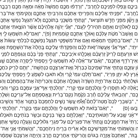
ֶ֑ם וְנָפְל֥וּ לִפְנֵיכֶ֖ם לֶחָֽרֶב׃", "וְרָדְפ֨וּ מִכֶּ֤ם חֲמִשָּׁה֙ מֵאָ֔ה וּמֵאָ֥ה מִכֶּ֖ם רְבָבָ֣ה יִרְ
 לֶחָֽרֶב׃", "וּפָנִ֣יתִי אֲלֵיכֶ֔ם וְהִפְרֵיתִ֣י אֶתְכֶ֔ם וְהִרְבֵּיתִ֖י אֶתְכֶ֑ם וַהֲקִימֹתִ֥י אֶת־בְּרִ
֑ן וְיָשָׁ֕ן מִפְּנֵ֥י חָדָ֖שׁ תּוֹצִֽיאוּ׃", "וְנָתַתִּ֥י מִשְׁכָּנִ֖י בְּתוֹכְכֶ֑ם וְלֹֽא־תִגְעַ֥ל נַפְשִׁ֖י אֶתְכֶֽ
 לָכֶ֖ם לֵֽאלֹהִ֑ים וְאַתֶּ֖ם תִּהְיוּ־לִ֥י לְעָֽם׃", "אֲנִ֞י יְהֹוָ֣ה אֱלֹֽהֵיכֶ֗ם אֲשֶׁ֨ר הוֹצֵ֤אתִי אֶתְכ
ם וָאֶשְׁבֹּר֙ מֹטֹ֣ת עֻלְּכֶ֔ם וָאוֹלֵ֥ךְ אֶתְכֶ֖ם קֽוֹמְמִיּֽוּת׃
{פ}
וְאִם־לֹ֥א תִשְׁמְע֖וּ לִ֑י וְלֹ֣א 
ה׃", "וְאִם־בְּחֻקֹּתַ֣י תִּמְאָ֔סוּ וְאִ֥ם אֶת־מִשְׁפָּטַ֖י תִּגְעַ֣ל נַפְשְׁכֶ֑ם לְבִלְתִּ֤י עֲשׂוֹת֙ א
ִֽי׃", "אַף־אֲנִ֞י אֶֽעֱשֶׂה־זֹּ֣את לָכֶ֗ם וְהִפְקַדְתִּ֨י עֲלֵיכֶ֤ם בֶּֽהָלָה֙ אֶת־הַשַּׁחֶ֣פֶת וְאֶת
שׁ וּזְרַעְתֶּ֤ם לָרִיק֙ זַרְעֲכֶ֔ם וַאֲכָלֻ֖הוּ אֹיְבֵיכֶֽם׃", "וְנָתַתִּ֤י פָנַי֙ בָּכֶ֔ם וְנִגַּפְתֶּ֖ם לִפְנֵ֣י
֖ם וְאֵין־רֹדֵ֥ף אֶתְכֶֽם׃", "וְאִ֨ם־עַד־אֵ֔לֶּה לֹ֥א תִשְׁמְע֖וּ לִ֑י וְיָסַפְתִּי֙ לְיַסְּרָ֣ה אֶתְכֶ֔ם
ן עֻזְּכֶ֑ם וְנָתַתִּ֤י אֶת־שְׁמֵיכֶם֙ כַּבַּרְזֶ֔ל וְאֶֽת־אַרְצְכֶ֖ם כַּנְּחֻשָֽׁה׃", "וְתַ֥ם לָרִ֖יק כֹּחֲכֶ
רֶץ לֹ֥א יִתֵּ֖ן פִּרְיֽוֹ׃", "וְאִם־תֵּֽלְכ֤וּ עִמִּי֙ קֶ֔רִי וְלֹ֥א תֹאב֖וּ לִשְׁמֹ֣עַֽ לִ֑י וְיָסַפְתִּ֤י עֲלֵיכ
שְׁלַחְתִּ֨י בָכֶ֜ם אֶת־חַיַּ֤ת הַשָּׂדֶה֙ וְשִׁכְּלָ֣ה אֶתְכֶ֔ם וְהִכְרִ֙יתָה֙ אֶת־בְּהֶמְתְּכֶ֔ם וְהִמְ
אֵ֔לֶּה לֹ֥א תִוָּסְר֖וּ לִ֑י וַהֲלַכְתֶּ֥ם עִמִּ֖י קֶֽרִי׃", "וְהָלַכְתִּ֧י אַף־אֲנִ֛י עִמָּכֶ֖ם בְּקֶ֑רִי וְהִכּ
ם׃", "וְהֵבֵאתִ֨י עֲלֵיכֶ֜ם חֶ֗רֶב נֹקֶ֙מֶת֙ נְקַם־בְּרִ֔ית וְנֶאֱסַפְתֶּ֖ם אֶל־עָרֵיכֶ֑ם וְשִׁלַּ֤חְתּ
ב׃", "בְּשִׁבְרִ֣י לָכֶם֮ מַטֵּה־לֶ֒חֶם֒ וְ֠אָפ֠וּ עֶ֣שֶׂר נָשִׁ֤ים לַחְמְכֶם֙ בְּתַנּ֣וּר אֶחָ֔ד וְהֵשִׁ֥יבו
ָּֽעוּ׃
{ס}
וְאִ֨ם־בְּזֹ֔את לֹ֥א תִשְׁמְע֖וּ לִ֑י וַהֲלַכְתֶּ֥ם עִמִּ֖י בְּקֶֽרִי׃", "וְהָלַכְתִּ֥י עִמּ
ף־אָ֔נִי שֶׁ֖בַע עַל־חַטֹּאתֵיכֶֽם׃", "וַאֲכַלְתֶּ֖ם בְּשַׂ֣ר בְּנֵיכֶ֑ם וּבְשַׂ֥ר בְּנֹתֵיכֶ֖ם תֹּאכֵֽלוּ׃"
תִּי֙ אֶת־חַמָּ֣נֵיכֶ֔ם וְנָֽתַתִּי֙ אֶת־פִּגְרֵיכֶ֔ם עַל־פִּגְרֵ֖י גִּלּוּלֵיכֶ֑ם וְגָעֲלָ֥ה נַפְשִׁ֖י אֶתְכֶֽ
ַהֲשִׁמּוֹתִ֖י אֶת־מִקְדְּשֵׁיכֶ֑ם וְלֹ֣א אָרִ֔יחַ בְּרֵ֖יחַ נִיחֹֽחֲכֶֽם׃", "וַהֲשִׁמֹּתִ֥י אֲנִ֖י אֶת־הָא
 בָּֽהּ׃", "וְאֶתְכֶם֙ אֱזָרֶ֣ה בַגּוֹיִ֔ם וַהֲרִיקֹתִ֥י אַחֲרֵיכֶ֖ם חָ֑רֶב וְהָיְתָ֤ה אַרְצְכֶם֙ שְׁמָמָ֔ה ו