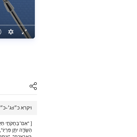
ויקרא כ״ו:ג׳-כ״
אִם־בְּחֻקֹּתַ֖י תֵּלֵ֑כוּ
הַשָּׂדֶ֖ה יִתֵּ֥ן פִּרְיֽו
בְּאַרְצְכֶֽם׃", "וְנָתַ",