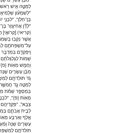
לַמַּטֶּ֑ה אִ֛ישׁ רֹ֥אש",
לְשִׁמְע֕וֹן שְׁלֻמִיאֵ֖ל ב
בֶּן־חֵלֹֽן׃", "לִבְנֵ֣י ",
לְדָ֕ן אֲחִיעֶ֖זֶר בֶּן־עַמ
(קריאי)
[קְרוּאֵ֣י]
הָע
אֲשֶׁ֥ר נִקְּב֖וּ בְּשֵׁמֹ
עַל־מִשְׁפְּחֹתָ֖ם לְבֵ֣י
וַֽיִּפְקְדֵ֖ם בְּמִדְבַּ֥ר ס
שֵׁמוֹת֙ לְגֻלְגְּלֹתָ֔ם כ
וַחֲמֵ֥שׁ מֵאֽוֹת׃
{פ}
ל
מִבֶּ֨ן עֶשְׂרִ֤ים שָׁנָה֙
גָ֔ד תּוֹלְדֹתָ֥ם לְמִשְׁ
לְמַטֵּ֣ה גָ֑ד חֲמִשָּׁ֤ה
בְּמִסְפַּ֣ר שֵׁמֹ֗ת מִבּ
מֵאֽוֹת׃
{פ}
לִבְנֵ֣י יִ
צָבָֽא׃", "פְּקֻדֵיהֶ֖ם ל
לְבֵ֣ית אֲבֹתָ֑ם בְּמִסְפ
אֶ֖לֶף וְאַרְבַּ֥ע מֵאֽו
עֶשְׂרִ֤ים שָׁנָה֙ וָמַ֔ע
תּוֹלְדֹתָ֥ם לְמִשְׁפְּח