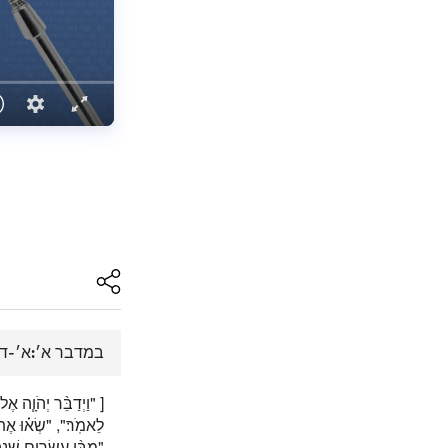
במדבר א׳:א׳-ד׳
וַיְדַבֵּ֨ר יְהֹוָ֧ה אֶל־מ
לֵאמֹֽר׃", "שְׂא֗וּ אֶ",
מִבֶּ֨ן עֶשְׂרִ֤ים שָׁנָה֙