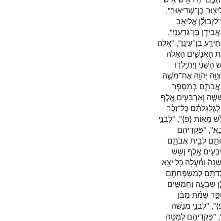
לִיצ֖וּר בֶּן־שְׁדֵיאֽוּר׃
"לִזְבוּלֻ֕ן אֱלִיאָ֖ב
אֲבִידָ֖ן בֶּן־גִּדְעֹנִֽי׃
"ִירַ֖ע בֶּן־עֵינָֽן׃", "אֵ֚לֶּה
ֵ֚ת הָאֲנָשִׁ֣ים הָאֵ֔לֶּה
ֵּׁנִ֔י וַיִּתְיַֽלְד֥וּ
ִוָּ֥ה יְהֹוָ֖ה אֶת־מֹשֶׁ֑ה
", "ֹתָ֑ם בְּמִסְפַּ֤ר
ִשָּׁ֧ה וְאַרְבָּעִ֛ים אֶ֖לֶף
", "גְּלֹתָ֔ם כׇּל־זָכָ֗ר
לֹ֥שׁ מֵאֽוֹת׃
{פ}
", "לִבְנֵ֣י
ָֽא׃", "פְּקֻדֵיהֶ֖ם
", "ָ֖ם לְבֵ֣ית אֲבֹתָ֑ם
בְעִ֛ים אֶ֖לֶף וְשֵׁ֥שׁ
", " וָמַ֔עְלָה כֹּ֖ל יֹצֵ֥א
", "ֹתָ֥ם לְמִשְׁפְּחֹתָ֖ם
ן שִׁבְעָ֧ה וַחֲמִשִּׁ֛ים
", " שֵׁמֹ֗ת מִבֶּ֨ן
{
", "לִבְנֵ֣י מְנַשֶּׁ֔ה
, "פְּקֻדֵיהֶ֖ם לְמַטֵּ֣ה