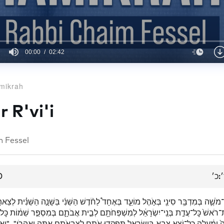
00:00
02:42
mikrah
 R'vi'i
 Fessel
0
:כ׳
ֹשֶׁ֛ה בְּמִדְבַּ֥ר סִינַ֖י בְּאֹ֣הֶל מוֹעֵ֑ד בְּאֶחָד֩ לַחֹ֨דֶשׁ הַשֵּׁנִ֜י בַּשָּׁנָ֣ה הַשֵּׁנִ֗ית לְצֵאת
ת־רֹאשׁ֙ כׇּל־עֲדַ֣ת בְּנֵֽי־יִשְׂרָאֵ֔ל לְמִשְׁפְּחֹתָ֖ם לְבֵ֣ית אֲבֹתָ֑ם בְּמִסְפַּ֣ר שֵׁמ֔וֹת כׇּל־
 וָמַ֔עְלָה כׇּל־יֹצֵ֥א צָבָ֖א בְּיִשְׂרָאֵ֑ל תִּפְקְד֥וּ אֹתָ֛ם לְצִבְאֹתָ֖ם אַתָּ֥ה וְאַהֲרֹֽן׃", "וְאִתְּ