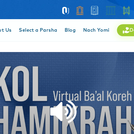
ut Us
Select a Parsha
Blog
Nach Yomi
D