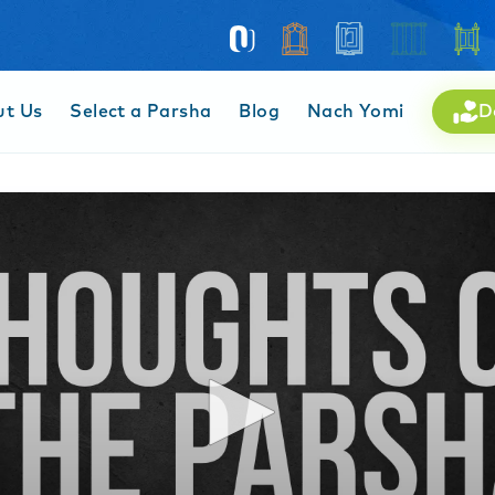
ut Us
Select a Parsha
Blog
Nach Yomi
D