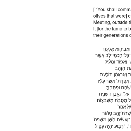
[ "You shall comma
olives that were] c
Meeting, outside t
it [for the lamp to
their generations o
[ "אֲבִיה֛וּא אֶלְעָזָ֥ר
ֶל־כׇּל־חַכְמֵי־לֵ֔ב אֲשֶׁ֥ר
ֶן וְאֵפוֹד֙ וּמְעִ֔יל
אֶת־הַזָּהָ֔ב
", "ַרְגָּמָ֜ן תּוֹלַ֧עַת
 אֲפֻדָּתוֹ֙ אֲשֶׁ֣ר עָלָ֔יו
־שֹׁ֑הַם וּפִתַּחְתָּ֣
 עַל־הָאֶ֥בֶן הַשֵּׁנִ֖ית
ֵ֑ל מֻסַבֹּ֛ת מִשְׁבְּצ֥וֹת
ָא֩ אַהֲרֹ֨ן
", "ת֙ זָהָ֣ב טָה֔וֹר
", "תָ חֹ֤שֶׁן מִשְׁפָּט֙
", "רָב֥וּעַ יִֽהְיֶ֖ה כָּפ֑וּל