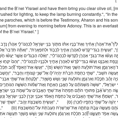
nd the B’nei Yisrael and have them bring you clear olive oil, [
rushed for lighting, to keep the lamp burning constantly.", "In the
he paroches, which is before the Testimony, Aharon and his son
 burn] from evening to morning before Adonoy. This is an everlasti
f the B’nei Yisrael." ]
ָ֩ אֶת־אַהֲרֹ֨ן אָחִ֜יךָ וְאֶת־בָּנָ֣יו אִתּ֗וֹ מִתּ֛וֹךְ בְּנֵ֥י יִשְׂרָאֵ֖ל לְכַהֲנוֹ־לִ֑י אַהֲרֹ֕ן נָדָ֧ב וַ
ֹֽן׃", "וְעָשִׂ֥יתָ בִגְדֵי־קֹ֖דֶשׁ לְאַהֲרֹ֣ן אָחִ֑יךָ לְכָב֖וֹד וּלְתִפְאָֽרֶת׃", "וְאַתָּ֗ה תְּדַבֵּר֙ א
 וְעָשׂ֞וּ אֶת־בִּגְדֵ֧י אַהֲרֹ֛ן לְקַדְּשׁ֖וֹ לְכַהֲנוֹ־לִֽי׃", "וְאֵ֨לֶּה הַבְּגָדִ֜ים אֲשֶׁ֣ר יַעֲשׂ֗וּ חֹ֤שׁ
ְנֶ֣פֶת וְאַבְנֵ֑ט וְעָשׂ֨וּ בִגְדֵי־קֹ֜דֶשׁ לְאַהֲרֹ֥ן אָחִ֛יךָ וּלְבָנָ֖יו לְכַהֲנוֹ־לִֽי׃", "וְהֵם֙ יִקְח֣וּ 
ָֽאַרְגָּמָ֑ן וְאֶת־תּוֹלַ֥עַת הַשָּׁנִ֖י וְאֶת־הַשֵּֽׁשׁ׃
{פ}
וְעָשׂ֖וּ אֶת־הָאֵפֹ֑ד זָ֠הָ֠ב תְּכֵ֨לֶת וְא
 מַעֲשֵׂ֥ה חֹשֵֽׁב׃", "שְׁתֵּ֧י כְתֵפֹ֣ת חֹֽבְרֹ֗ת יִֽהְיֶה־לּ֛וֹ אֶל־שְׁנֵ֥י קְצוֹתָ֖יו וְחֻבָּֽר׃", "וְחֵ֤שֶׁב
ִהְיֶ֑ה זָהָ֗ב תְּכֵ֧לֶת וְאַרְגָּמָ֛ן וְתוֹלַ֥עַת שָׁנִ֖י וְשֵׁ֥שׁ מׇשְׁזָֽר׃", "וְלָ֣קַחְתָּ֔ אֶת־שְׁתֵּ֖י אַבְנֵי
י יִשְׂרָאֵֽל׃", "שִׁשָּׁה֙ מִשְּׁמֹתָ֔ם עַ֖ל הָאֶ֣בֶן הָאֶחָ֑ת וְאֶת־שְׁמ֞וֹת הַשִּׁשָּׁ֧ה הַנּוֹתָרִ֛ים
ֵ֣ה חָרַשׁ֮ אֶ֒בֶן֒ פִּתּוּחֵ֣י חֹתָ֗ם תְּפַתַּח֙ אֶת־שְׁתֵּ֣י הָאֲבָנִ֔ים עַל־שְׁמֹ֖ת בְּנֵ֣י יִשְׂרָא
, "וְשַׂמְתָּ֞ אֶת־שְׁתֵּ֣י הָאֲבָנִ֗ים עַ֚ל כִּתְפֹ֣ת הָֽאֵפֹ֔ד אַבְנֵ֥י זִכָּרֹ֖ן לִבְנֵ֣י יִשְׂרָאֵ֑ל וְנָשׂ
הֹוָ֛ה עַל־שְׁתֵּ֥י כְתֵפָ֖יו לְזִכָּרֹֽן׃
{ס}
וְעָשִׂ֥יתָ מִשְׁבְּצֹ֖ת זָהָֽב׃", "וּשְׁתֵּ֤י שַׁרְשְׁרֹ
ֹתָ֖ם מַעֲשֵׂ֣ה עֲבֹ֑ת וְנָתַתָּ֛ה אֶת־שַׁרְשְׁרֹ֥ת הָעֲבֹתֹ֖ת עַל־הַֽמִּשְׁבְּצֹֽת׃
{ס}
וְעָשִׂ֜י
ֵ֥ה אֵפֹ֖ד תַּעֲשֶׂ֑נּוּ זָ֠הָ֠ב תְּכֵ֨לֶת וְאַרְגָּמָ֜ן וְתוֹלַ֧עַת שָׁנִ֛י וְשֵׁ֥שׁ מׇשְׁזָ֖ר תַּעֲשֶׂ֥ה אֹתֽוֹ׃