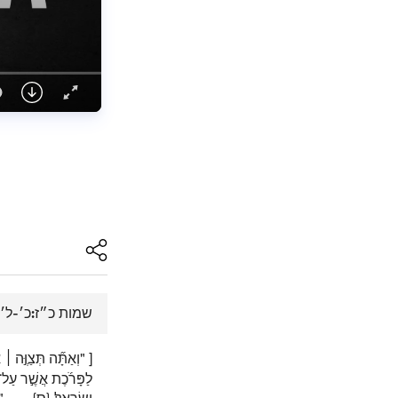
שמות כ״ז:כ׳-ל׳:
[ "וְאַתָּ֞ה תְּצַוֶּ֣ה
אֶ
׀
לַפָּרֹ֜כֶת אֲשֶׁ֣ר עַל־ה
" ]
{ס}
יִשְׂרָאֵֽל׃