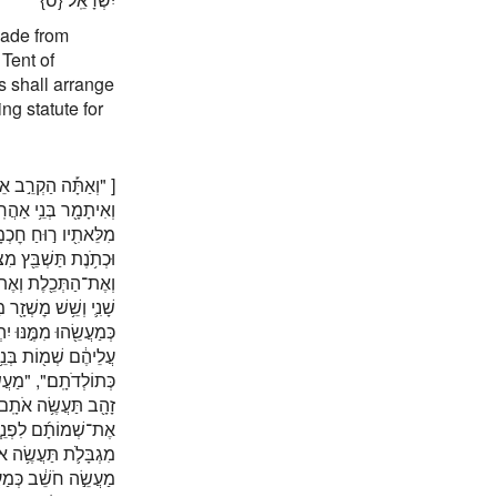
made from
 Tent of
s shall arrange
ng statute for
וְאַתָּ֡ה הַקְרֵ֣ב אֵלֶ֩יך
וְאִיתָמָ֖ר בְּנֵ֥י אַהֲר
מִלֵּאתִ֖יו ר֣וּחַ חׇכְמָ֑ה
וּכְתֹ֥נֶת תַּשְׁבֵּ֖ץ מִצ
וְאֶת־הַתְּכֵ֖לֶת וְאֶת־ה
שָׁנִ֛י וְשֵׁ֥שׁ מׇשְׁזָ֖ר
כְּמַעֲשֵׂ֖הוּ מִמֶּ֣נּוּ י
עֲלֵיהֶ֔ם שְׁמ֖וֹת בְּנֵ֥
כְּתוֹלְדֹתָֽם׃", "מַעֲשׂ
זָהָ֖ב תַּעֲשֶׂ֥ה אֹתָֽם׃"
אֶת־שְׁמוֹתָ֜ם לִפְנֵ֧י יְ
מִגְבָּלֹ֛ת תַּעֲשֶׂ֥ה א
מַעֲשֵׂ֣ה חֹשֵׁ֔ב כְּמַעֲשׂ