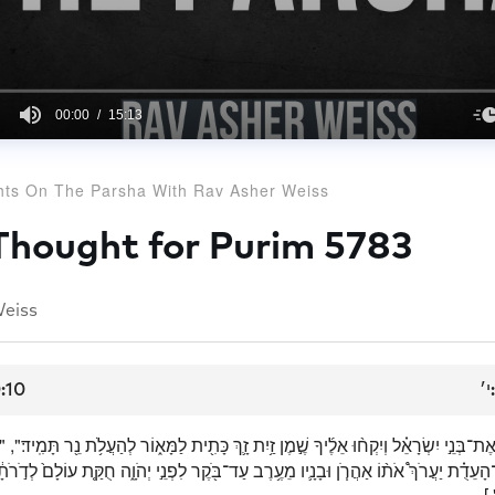
00:00
15:13
ts On The Parsha With Rav Asher Weiss
Thought for Purim 5783
eiss
:10
י׳
ת־בְּנֵ֣י יִשְׂרָאֵ֗ל וְיִקְח֨וּ אֵלֶ֜יךָ שֶׁ֣מֶן זַ֥יִת זָ֛ךְ כָּתִ֖ית לַמָּא֑וֹר לְהַעֲלֹ֥ת נֵ֖ר תָּמִֽיד׃",
ָעֵדֻ֗ת יַעֲרֹךְ֩ אֹת֨וֹ אַהֲרֹ֧ן וּבָנָ֛יו מֵעֶ֥רֶב עַד־בֹּ֖קֶר לִפְנֵ֣י יְהֹוָ֑ה חֻקַּ֤ת עוֹלָם֙ לְדֹ֣רֹתָ