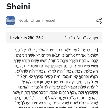
Sheini
Rabbi Chaim Fessel
Leviticus 25:1-26:2
ויקרא כ״ה:א׳-כ״ו:ב׳
[ "וַיְדַבֵּ֤ר יְהֹוָה֙ אֶל־מֹשֶׁ֔ה בְּהַ֥ר סִינַ֖י לֵאמֹֽר׃", "דַּבֵּ֞ר אֶל־בְּנֵ֤י
יִשְׂרָאֵל֙ וְאָמַרְתָּ֣ אֲלֵהֶ֔ם כִּ֤י תָבֹ֙אוּ֙ אֶל־הָאָ֔רֶץ אֲשֶׁ֥ר אֲנִ֖י נֹתֵ֣ן
לָכֶ֑ם וְשָׁבְתָ֣ה הָאָ֔רֶץ שַׁבָּ֖ת לַיהֹוָֽה׃", "שֵׁ֤שׁ שָׁנִים֙ תִּזְרַ֣ע שָׂדֶ֔ךָ
וְשֵׁ֥שׁ שָׁנִ֖ים תִּזְמֹ֣ר כַּרְמֶ֑ךָ וְאָסַפְתָּ֖ אֶת־תְּבוּאָתָֽהּ׃", "וּבַשָּׁנָ֣ה
הַשְּׁבִיעִ֗ת שַׁבַּ֤ת שַׁבָּתוֹן֙ יִהְיֶ֣ה לָאָ֔רֶץ שַׁבָּ֖ת לַיהֹוָ֑ה שָֽׂדְךָ֙ לֹ֣א
תִזְרָ֔ע וְכַרְמְךָ֖ לֹ֥א תִזְמֹֽר׃", "אֵ֣ת סְפִ֤יחַ קְצִֽירְךָ֙ לֹ֣א תִקְצ֔וֹר
וְאֶת־עִנְּבֵ֥י נְזִירֶ֖ךָ לֹ֣א תִבְצֹ֑ר שְׁנַ֥ת שַׁבָּת֖וֹן יִהְיֶ֥ה לָאָֽרֶץ׃",
"וְ֠הָיְתָ֠ה שַׁבַּ֨ת הָאָ֤רֶץ לָכֶם֙ לְאׇכְלָ֔ה לְךָ֖ וּלְעַבְדְּךָ֣ וְלַאֲמָתֶ֑ךָ
וְלִשְׂכִֽירְךָ֙ וּלְתוֹשָׁ֣בְךָ֔ הַגָּרִ֖ים עִמָּֽךְ׃", "וְלִ֨בְהֶמְתְּךָ֔ וְלַֽחַיָּ֖ה אֲשֶׁ֣ר
בְּאַרְצֶ֑ךָ תִּהְיֶ֥ה כׇל־תְּבוּאָתָ֖הּ לֶאֱכֹֽל׃
{ס}
", "וְסָפַרְתָּ֣ לְךָ֗
שֶׁ֚בַע שַׁבְּתֹ֣ת שָׁנִ֔ים שֶׁ֥בַע שָׁנִ֖ים שֶׁ֣בַע פְּעָמִ֑ים וְהָי֣וּ לְךָ֗ יְמֵי֙