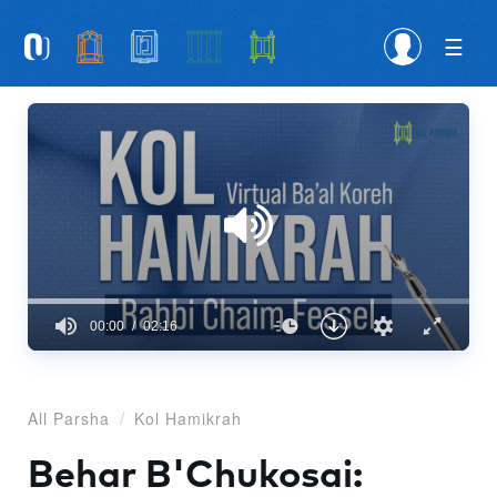
Please
note:
This
website
includes
an
accessibility
system.
00:00
02:16
0
seconds
of
2
All Parsha
Kol Hamikrah
minutes,
16
seconds
Behar B'Chukosai: