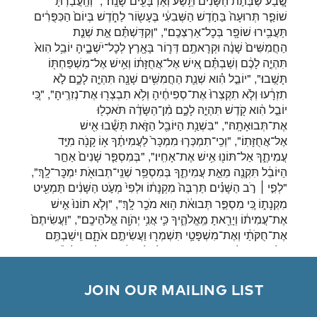
שֶׁ֚בַע שַׁבְּתֹ֣ת הַשָּׁנִ֔ים תֵּ֥שַׁע וְאַרְבָּעִ֖ים שָׁנָֽה׃", "וְהַֽעֲבַרְתָּ֞
שׁוֹפַ֤ר תְּרוּעָה֙ בַּחֹ֣דֶשׁ הַשְּׁבִעִ֔י בֶּעָשׂ֖וֹר לַחֹ֑דֶשׁ בְּיוֹם֙ הַכִּפֻּרִ֔ים
תַּעֲבִ֥ירוּ שׁוֹפָ֖ר בְּכׇל־אַרְצְכֶֽם׃", "וְקִדַּשְׁתֶּ֗ם אֵ֣ת שְׁנַ֤ת
הַחֲמִשִּׁים֙ שָׁנָ֔ה וּקְרָאתֶ֥ם דְּר֛וֹר בָּאָ֖רֶץ לְכׇל־יֹשְׁבֶ֑יהָ יוֹבֵ֥ל הִוא֙
תִּהְיֶ֣ה לָכֶ֔ם וְשַׁבְתֶּ֗ם אִ֚ישׁ אֶל־אֲחֻזָּת֔וֹ וְאִ֥ישׁ אֶל־מִשְׁפַּחְתּ֖וֹ
תָּשֻֽׁבוּ׃", "יוֹבֵ֣ל הִ֗וא שְׁנַ֛ת הַחֲמִשִּׁ֥ים שָׁנָ֖ה תִּהְיֶ֣ה לָכֶ֑ם לֹ֣א
תִזְרָ֔עוּ וְלֹ֤א תִקְצְרוּ֙ אֶת־סְפִיחֶ֔יהָ וְלֹ֥א תִבְצְר֖וּ אֶת־נְזִרֶֽיהָ׃", "כִּ֚י
יוֹבֵ֣ל הִ֔וא קֹ֖דֶשׁ תִּהְיֶ֣ה לָכֶ֑ם מִ֨ן־הַשָּׂדֶ֔ה תֹּאכְל֖וּ
אֶת־תְּבוּאָתָֽהּ׃", "בִּשְׁנַ֥ת הַיּוֹבֵ֖ל הַזֹּ֑את תָּשֻׁ֕בוּ אִ֖ישׁ
אֶל־אֲחֻזָּתֽוֹ׃", "וְכִֽי־תִמְכְּר֤וּ מִמְכָּר֙ לַעֲמִיתֶ֔ךָ א֥וֹ קָנֹ֖ה מִיַּ֣ד
עֲמִיתֶ֑ךָ אַל־תּוֹנ֖וּ אִ֥ישׁ אֶת־אָחִֽיו׃", "בְּמִסְפַּ֤ר שָׁנִים֙ אַחַ֣ר
הַיּוֹבֵ֔ל תִּקְנֶ֖ה מֵאֵ֣ת עֲמִיתֶ֑ךָ בְּמִסְפַּ֥ר שְׁנֵֽי־תְבוּאֹ֖ת יִמְכׇּר־לָֽךְ׃",
"לְפִ֣י
רֹ֣ב הַשָּׁנִ֗ים תַּרְבֶּה֙ מִקְנָת֔וֹ וּלְפִי֙ מְעֹ֣ט הַשָּׁנִ֔ים תַּמְעִ֖יט
׀
מִקְנָת֑וֹ כִּ֚י מִסְפַּ֣ר תְּבוּאֹ֔ת ה֥וּא מֹכֵ֖ר לָֽךְ׃", "וְלֹ֤א תוֹנוּ֙ אִ֣ישׁ
אֶת־עֲמִית֔וֹ וְיָרֵ֖אתָ מֵֽאֱלֹהֶ֑יךָ כִּ֛י אֲנִ֥י יְהֹוָ֖ה אֱלֹהֵיכֶֽם׃", "וַעֲשִׂיתֶם֙
אֶת־חֻקֹּתַ֔י וְאֶת־מִשְׁפָּטַ֥י תִּשְׁמְר֖וּ וַעֲשִׂיתֶ֣ם אֹתָ֑ם וִֽישַׁבְתֶּ֥ם
עַל־הָאָ֖רֶץ לָבֶֽטַח׃", "וְנָתְנָ֤ה הָאָ֙רֶץ֙ פִּרְיָ֔הּ וַאֲכַלְתֶּ֖ם לָשֹׂ֑בַע
וִֽישַׁבְתֶּ֥ם לָבֶ֖טַח עָלֶֽיהָ׃", "וְכִ֣י תֹאמְר֔וּ מַה־נֹּאכַ֖ל בַּשָּׁנָ֣ה
הַשְּׁבִיעִ֑ת הֵ֚ן לֹ֣א נִזְרָ֔ע וְלֹ֥א נֶאֱסֹ֖ף אֶת־תְּבוּאָתֵֽנוּ׃", "וְצִוִּ֤יתִי
        JOIN OUR MAILING LIST

אֶת־בִּרְכָתִי֙ לָכֶ֔ם בַּשָּׁנָ֖ה הַשִּׁשִּׁ֑ית וְעָשָׂת֙ אֶת־הַתְּבוּאָ֔ה
לִשְׁלֹ֖שׁ הַשָּׁנִֽים׃", "וּזְרַעְתֶּ֗ם אֵ֚ת הַשָּׁנָ֣ה הַשְּׁמִינִ֔ת וַאֲכַלְתֶּ֖ם