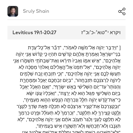
Sruly Shain
Leviticus 19:1-20:27
ויקרא י״ט:א׳-כ׳:כ״ז
[ "וַיְדַבֵּ֥ר יְהֹוָ֖ה אֶל־מֹשֶׁ֥ה לֵּאמֹֽר׃", "דַּבֵּ֞ר אֶל־כׇּל־עֲדַ֧ת
בְּנֵי־יִשְׂרָאֵ֛ל וְאָמַרְתָּ֥ אֲלֵהֶ֖ם קְדֹשִׁ֣ים תִּהְי֑וּ כִּ֣י קָד֔וֹשׁ אֲנִ֖י יְהֹוָ֥ה
אֱלֹהֵיכֶֽם׃", "אִ֣ישׁ אִמּ֤וֹ וְאָבִיו֙ תִּירָ֔אוּ וְאֶת־שַׁבְּתֹתַ֖י תִּשְׁמֹ֑רוּ אֲנִ֖י
יְהֹוָ֥ה אֱלֹהֵיכֶֽם׃", "אַל־תִּפְנוּ֙ אֶל־הָ֣אֱלִילִ֔ם וֵֽאלֹהֵי֙ מַסֵּכָ֔ה לֹ֥א
תַעֲשׂ֖וּ לָכֶ֑ם אֲנִ֖י יְהֹוָ֥ה אֱלֹהֵיכֶֽם׃", "וְכִ֧י תִזְבְּח֛וּ זֶ֥בַח שְׁלָמִ֖ים
לַיהֹוָ֑ה לִֽרְצֹנְכֶ֖ם תִּזְבָּחֻֽהוּ׃", "בְּי֧וֹם זִבְחֲכֶ֛ם יֵאָכֵ֖ל וּמִֽמׇּחֳרָ֑ת
וְהַנּוֹתָר֙ עַד־י֣וֹם הַשְּׁלִישִׁ֔י בָּאֵ֖שׁ יִשָּׂרֵֽף׃", "וְאִ֛ם הֵאָכֹ֥ל יֵאָכֵ֖ל
בַּיּ֣וֹם הַשְּׁלִישִׁ֑י פִּגּ֥וּל ה֖וּא לֹ֥א יֵרָצֶֽה׃", "וְאֹֽכְלָיו֙ עֲוֺנ֣וֹ יִשָּׂ֔א
כִּֽי־אֶת־קֹ֥דֶשׁ יְהֹוָ֖ה חִלֵּ֑ל וְנִכְרְתָ֛ה הַנֶּ֥פֶשׁ הַהִ֖וא מֵעַמֶּֽיהָ׃",
"וּֽבְקֻצְרְכֶם֙ אֶת־קְצִ֣יר אַרְצְכֶ֔ם לֹ֧א תְכַלֶּ֛ה פְּאַ֥ת שָׂדְךָ֖ לִקְצֹ֑ר
וְלֶ֥קֶט קְצִֽירְךָ֖ לֹ֥א תְלַקֵּֽט׃", "וְכַרְמְךָ֙ לֹ֣א תְעוֹלֵ֔ל וּפֶ֥רֶט כַּרְמְךָ֖
לֹ֣א תְלַקֵּ֑ט לֶֽעָנִ֤י וְלַגֵּר֙ תַּעֲזֹ֣ב אֹתָ֔ם אֲנִ֖י יְהֹוָ֥ה אֱלֹהֵיכֶֽם׃", "לֹ֖א
תִּגְנֹ֑בוּ וְלֹא־תְכַחֲשׁ֥וּ וְלֹֽא־תְשַׁקְּר֖וּ אִ֥ישׁ בַּעֲמִיתֽוֹ׃",
"וְלֹֽא־תִשָּׁבְע֥וּ בִשְׁמִ֖י לַשָּׁ֑קֶר וְחִלַּלְתָּ֛ אֶת־שֵׁ֥ם אֱלֹהֶ֖יךָ אֲנִ֥י