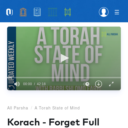
Please
note:
This
website
includes
an
accessibility
system.
00:00
42:18
0
seconds
of
42
All Parsha
A Torah State of Mind
minutes,
18
seconds
Korach - Forget Full