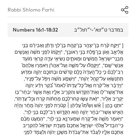
Rabbi Shlomo Farhi
Numbers 16:1-18:32
במדבר ט״ז:א׳-י״ח:ל״ב
[ "וַיִּקַּ֣ח קֹ֔רַח בֶּן־יִצְהָ֥ר בֶּן־קְהָ֖ת בֶּן־לֵוִ֑י וְדָתָ֨ן וַאֲבִירָ֜ם בְּנֵ֧י
אֱלִיאָ֛ב וְא֥וֹן בֶּן־פֶּ֖לֶת בְּנֵ֥י רְאוּבֵֽן׃", "וַיָּקֻ֙מוּ֙ לִפְנֵ֣י מֹשֶׁ֔ה וַאֲנָשִׁ֥ים
מִבְּנֵֽי־יִשְׂרָאֵ֖ל חֲמִשִּׁ֣ים וּמָאתָ֑יִם נְשִׂיאֵ֥י עֵדָ֛ה קְרִאֵ֥י מוֹעֵ֖ד
אַנְשֵׁי־שֵֽׁם׃", "וַיִּֽקָּהֲל֞וּ עַל־מֹשֶׁ֣ה וְעַֽל־אַהֲרֹ֗ן וַיֹּאמְר֣וּ אֲלֵהֶם֮
רַב־לָכֶם֒ כִּ֤י כׇל־הָֽעֵדָה֙ כֻּלָּ֣ם קְדֹשִׁ֔ים וּבְתוֹכָ֖ם יְהֹוָ֑ה וּמַדּ֥וּעַ
תִּֽתְנַשְּׂא֖וּ עַל־קְהַ֥ל יְהֹוָֽה׃", "וַיִּשְׁמַ֣ע מֹשֶׁ֔ה וַיִּפֹּ֖ל עַל־פָּנָֽיו׃",
"וַיְדַבֵּ֨ר אֶל־קֹ֜רַח וְאֶֽל־כׇּל־עֲדָתוֹ֮ לֵאמֹר֒ בֹּ֠קֶר וְיֹדַ֨ע יְהֹוָ֧ה
אֶת־אֲשֶׁר־ל֛וֹ וְאֶת־הַקָּד֖וֹשׁ וְהִקְרִ֣יב אֵלָ֑יו וְאֵ֛ת אֲשֶׁ֥ר יִבְחַר־בּ֖וֹ
יַקְרִ֥יב אֵלָֽיו׃", "זֹ֖את עֲשׂ֑וּ קְחוּ־לָכֶ֣ם מַחְתּ֔וֹת קֹ֖רַח וְכׇל־עֲדָתֽוֹ׃",
"וּתְנ֣וּ בָהֵ֣ן
׀
אֵ֡שׁ וְשִׂ֩ימוּ֩ עֲלֵיהֶ֨ן
׀
קְטֹ֜רֶת לִפְנֵ֤י יְהֹוָה֙ מָחָ֔ר וְהָיָ֗ה
הָאִ֛ישׁ אֲשֶׁר־יִבְחַ֥ר יְהֹוָ֖ה ה֣וּא הַקָּד֑וֹשׁ רַב־לָכֶ֖ם בְּנֵ֥י לֵוִֽי׃",
"וַיֹּ֥אמֶר מֹשֶׁ֖ה אֶל־קֹ֑רַח שִׁמְעוּ־נָ֖א בְּנֵ֥י לֵוִֽי׃", "הַמְעַ֣ט מִכֶּ֗ם
כִּֽי־הִבְדִּיל֩ אֱלֹהֵ֨י יִשְׂרָאֵ֤ל אֶתְכֶם֙ מֵעֲדַ֣ת יִשְׂרָאֵ֔ל לְהַקְרִ֥יב
אֶתְכֶ֖ם אֵלָ֑יו לַעֲבֹ֗ד אֶת־עֲבֹדַת֙ מִשְׁכַּ֣ן יְהֹוָ֔ה וְלַעֲמֹ֛ד לִפְנֵ֥י